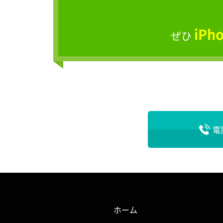
iP
ぜひ
電
ホーム