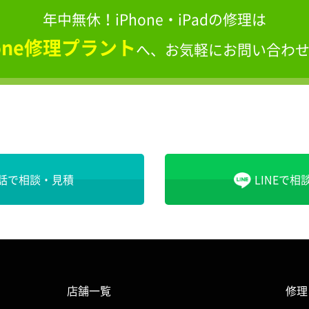
年中無休！iPhone・iPadの修理は
hone修理プラント
へ、
お気軽にお問い合わ
話で相談・見積
LINEで相
店舗一覧
修理