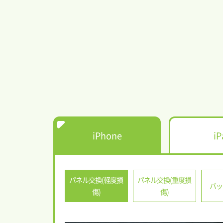
iPhone
iP
パネル交換(軽度損
パネル交換(重度損
バッ
傷)
傷)